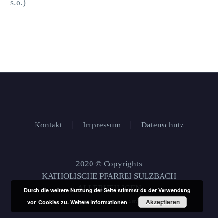
s.o.)
Kontakt
Impressum
Datenschutz
2020 © Copyrights
KATHOLISCHE PFARREI SULZBACH
ALLERHEILIGEN
Durch die weitere Nutzung der Seite stimmst du der Verwendung
Akzeptieren
von Cookies zu.
Weitere Informationen
Webdesign by Winges EDV Services